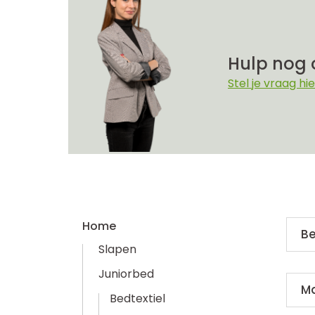
Hulp nog 
Stel je vraag hie
Home
Be
Slapen
Juniorbed
M
Bedtextiel