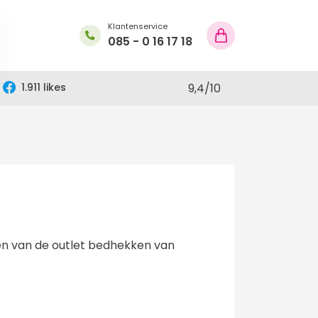
Klantenservice
085 - 0 16 17 18
1.911 likes
9,4
/
10
een van de outlet bedhekken van