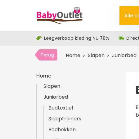
Alle 
Leegverkoop kleding NU 70%
Direc
Terug
Home
Slapen
Juniorbed
Home
Slapen
Juniorbed
E
Bedtextiel
b
Slaaptrainers
Bedhekken