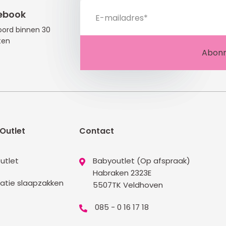
ebook
ord binnen 30
ten
Outlet
Contact
utlet
Babyoutlet (Op afspraak)
Habraken 2323E
atie slaapzakken
5507TK Veldhoven
085 - 0 16 17 18