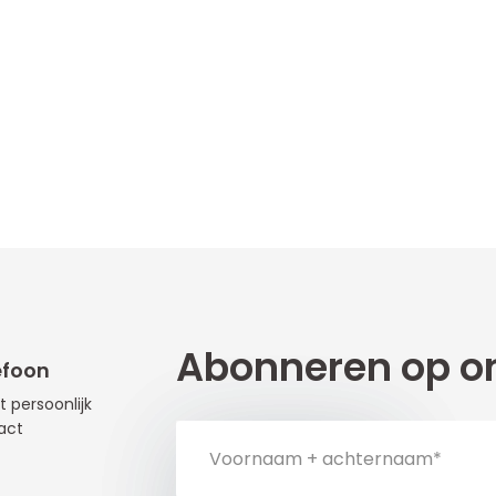
Abonneren op on
efoon
t persoonlijk
act