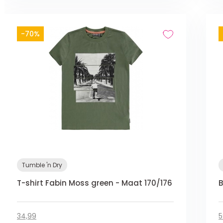
-70%
Tumble 'n Dry
T-shirt Fabin Moss green - Maat 170/176
B
34,99
5