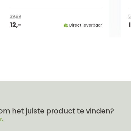
39,99
5
12,-
Direct leverbaar
om het juiste product te vinden?
r.