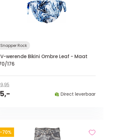
Snapper Rock
V-werende Bikini Ombre Leaf - Maat
70/176
9,95
15,-
Direct leverbaar
-70%