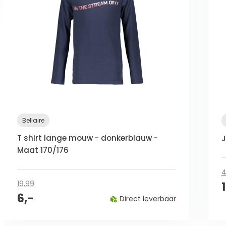
Bellaire
T shirt lange mouw - donkerblauw -
J
Maat 170/176
4
19,99
6,-
Direct leverbaar