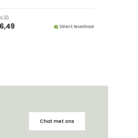
4,95
16,49
Direct leverbaar
Chat met ons