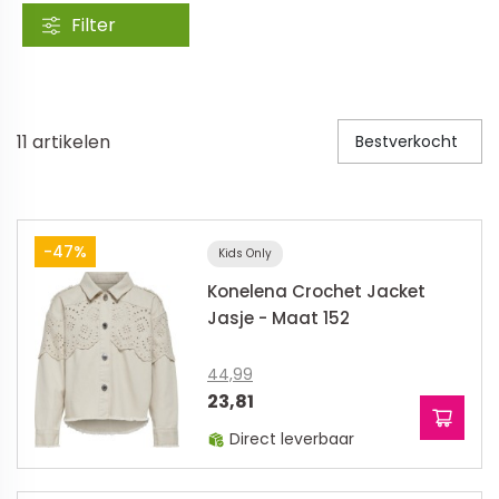
Filter
Veiligheid in en om huis
Veiligheid in huis
Veiligheid buiten de deur
11
artikelen
Bestverkocht
Meer
Kinderstoelen
-47%
Kids Only
Kinderstoelen
Konelena Crochet Jacket
Kindermeubels
Jasje - Maat 152
Accessoires
Meer
44,99
23,81
Schommelstoelen en wipstoeltjes
Direct leverbaar
Meer