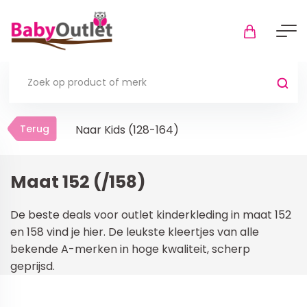
Terug
Terug
Naar Kids (128-164)
Thuis
Bekijk alles
Maat 152 (/158)
In de box
De beste deals voor outlet kinderkleding in maat 152
Boxkleden
en 158 vind je hier. De leukste kleertjes van alle
bekende A-merken in hoge kwaliteit, scherp
Boxmatrassen en hoeslakens
geprijsd.
Muziekmobiel
Meer