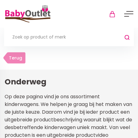
Terug
Terug
Thuis
Bekijk alles
Onderweg
In de box
Op deze pagina vind je ons assortiment
Boxkleden
kinderwagens. We helpen je graag bij het maken van
de juiste keuze. Daarom vind je bij ieder product een
Boxmatrassen en hoeslakens
uitgebreide productbeschrijving waaruit blijkt wat de
Muziekmobiel
desbetreffende kinderwagen uniek maakt. Van veel
Meer
producten is een uitgebreide productvideo