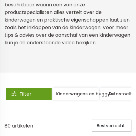
beschikbaar waarin één van onze
Veiligheid in en om huis
productspecialisten alles vertelt over de
kinderwagen en praktische eigenschappen laat zien
Veiligheid in huis
zoals het inklappen van de kinderwagen. Voor meer
Veiligheid buiten de deur
tips & advies over de aanschaf van een kinderwagen
kun je de onderstaande video bekijken.
Meer
Kinderstoelen
Kinderstoelen
Kindermeubels
Accessoires
Filter
Kinderwagens en buggy's
Autostoeltje
Meer
Schommelstoelen en wipstoeltjes
80
artikelen
Bestverkocht
Meer