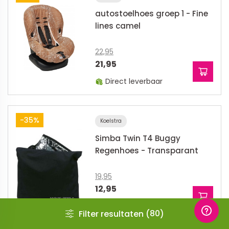
autostoelhoes groep 1 - Fine
lines camel
22,95
21,95
Direct leverbaar
-35%
Koelstra
Simba Twin T4 Buggy
Regenhoes - Transparant
19,95
12,95
Direct leverbaar
80
Filter resultaten (
)