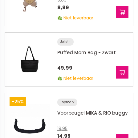
9,89
8,99
Niet leverbaar
Jollein
Puffed Mom Bag - Zwart
49,99
Niet leverbaar
-25%
Topmark
Voorbeugel MIKA & RIO buggy
19,95
14,95