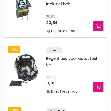
inclusief bek
29,95
23,86
Direct leverbaar
-21%
Topmark
Regenhoes voor autostoel
0+
14,95
11,83
Direct leverbaar
-60%
Dooky outlet