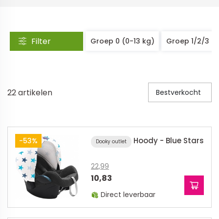
Veiligheid in en om huis
Veiligheid in huis
Filter
Groep 0 (0-13 kg)
Groep 1/2/3 (
Veiligheid buiten de deur
Meer
22
artikelen
Bestverkocht
Kinderstoelen
Kinderstoelen
Kindermeubels
Hoody - Blue Stars
-53%
Dooky outlet
Accessoires
Meer
22,99
10,83
Schommelstoelen en wipstoeltjes
Direct leverbaar
Meer