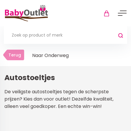
Terug
Terug
Naar Onderweg
Thuis
Bekijk alles
Autostoeltjes
In de box
De veiligste autostoeltjes tegen de scherpste
Boxkleden
prijzen? Kies dan voor outlet! Dezelfde kwaliteit,
alleen veel goedkoper. Een echte win-win!
Boxmatrassen en hoeslakens
Muziekmobiel
Meer