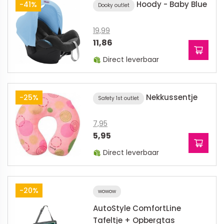
Hoody - Baby Blue
-41%
Dooky outlet
19,99
11,86
Direct leverbaar
Nekkussentje
-25%
Safety 1st outlet
7,95
5,95
Direct leverbaar
-20%
wowow
AutoStyle ComfortLine
Tafeltje + Opbergtas