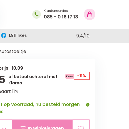
Klantenservice
085 - 0 16 17 18
1.911 likes
9,4
/
10
utostoeltje
rijs: 10,09
5
-11%
of betaal achteraf met
Klarna
aart 11%
ct op voorraad, nu besteld morgen
is.
In winkelwagen