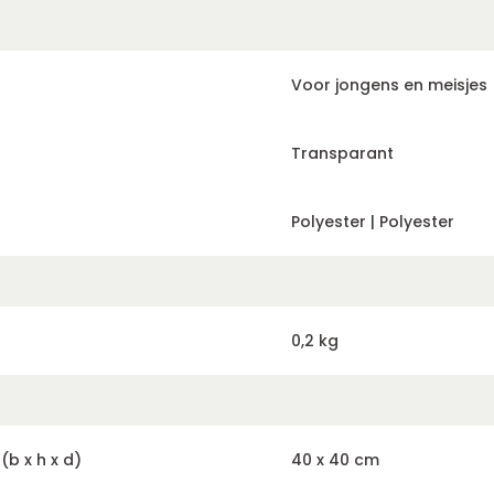
Voor jongens en meisjes
Transparant
Polyester | Polyester
0,2 kg
b x h x d)
40 x 40 cm