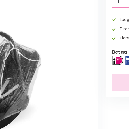
1
Leeg
Direc
Klan
Betaal 