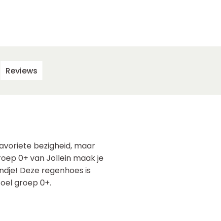
Reviews
 favoriete bezigheid, maar
oep 0+ van Jollein maak je
ndje! Deze regenhoes is
toel groep 0+.