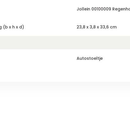
Jollein 00100009 Regenh
 (b x h x d)
23,8 x 3,8 x 33,6 cm
Autostoeltje