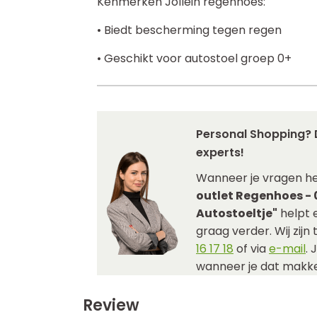
Kenmerken Jollein regenhoes:
• Biedt bescherming tegen regen
• Geschikt voor autostoel groep 0+
Personal Shopping? 
experts!
Wanneer je vragen h
outlet Regenhoes - 
Autostoeltje"
helpt 
graag verder. Wij zijn
16 17 18
of via
e-mail
. 
wanneer je dat makkel
Review