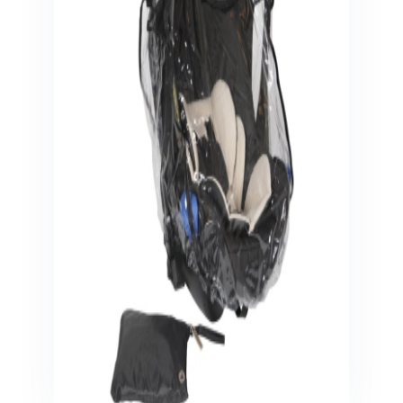
Veiligheid in en om huis
Veiligheid in huis
Veiligheid buiten de deur
Meer
Kinderstoelen
Kinderstoelen
Kindermeubels
Accessoires
Meer
Schommelstoelen en wipstoeltjes
Meer