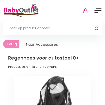
Terug
Terug
Naar Accessoires
Thuis
Bekijk alles
Regenhoes voor autostoel 0+
Product:
7578
Brand:
Topmark
In de box
Boxkleden
Boxmatrassen en hoeslakens
Muziekmobiel
Meer