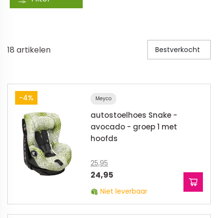
Veiligheid in en om huis
Veiligheid in huis
18
artikelen
Bestverkocht
Veiligheid buiten de deur
Meer
Kinderstoelen
-4%
Meyco
autostoelhoes Snake -
Kinderstoelen
avocado - groep 1 met
Kindermeubels
hoofds
Accessoires
Meer
25,95
24,95
Schommelstoelen en wipstoeltjes
Niet leverbaar
Meer