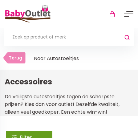
Terug
Terug
Naar Autostoeltjes
Thuis
Bekijk alles
Accessoires
In de box
De veiligste autostoeltjes tegen de scherpste
Boxkleden
prijzen? Kies dan voor outlet! Dezelfde kwaliteit,
alleen veel goedkoper. Een echte win-win!
Boxmatrassen en hoeslakens
Muziekmobiel
Meer
Filter