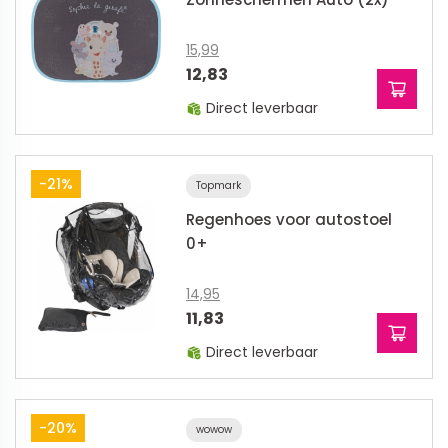
15,99
12,83
Direct leverbaar
-21%
Topmark
Regenhoes voor autostoel
0+
14,95
11,83
Direct leverbaar
-20%
wowow