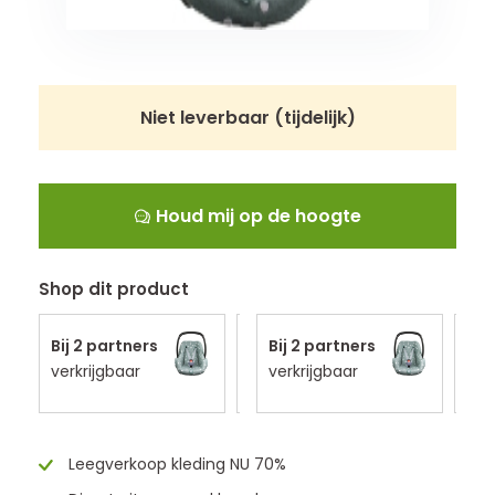
Niet leverbaar (tijdelijk)
Houd mij op de hoogte
Shop dit product
Snelste thuis
Bij 2 partners
Snelste thuis
Bij 2 partners
Sne
B
Voor 14:00u
verkrijgbaar
Voor 14:00u
verkrijgbaar
Voo
v
besteld
besteld
bes
morgen in
morgen in
mor
huis
huis
hui
Leegverkoop kleding NU 70%