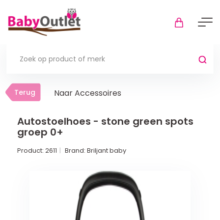
Terug
Terug
Naar Accessoires
Thuis
Bekijk alles
Autostoelhoes - stone green spots
groep 0+
In de box
Product:
2611
Brand:
Briljant baby
Boxkleden
Boxmatrassen en hoeslakens
Muziekmobiel
Meer