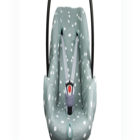
Veiligheid in en om huis
Veiligheid in huis
Veiligheid buiten de deur
Meer
Kinderstoelen
Kinderstoelen
Kindermeubels
Accessoires
Meer
Schommelstoelen en wipstoeltjes
Meer