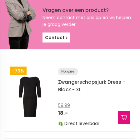
Vragen over een product?
Neem contact met ons op en wij helpen
je graag verder.
Contact
-70%
Noppies
Zwangerschapsjurk Dress -
Black - XL
59,99
18,-
Direct leverbaar