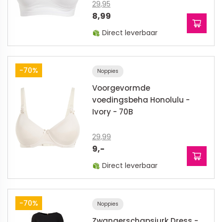
29,95
8,99
Direct leverbaar
-70%
Noppies
Voorgevormde
voedingsbeha Honolulu -
Ivory - 70B
29,99
9,-
Direct leverbaar
-70%
Noppies
Zwangerschapsjurk Dress -