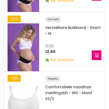
Niet leverbaar
-37%
Carriwell
Verstelbare Buikband - Zwart
- M
19,99
12,50
Niet leverbaar
-70%
Noppies
Comfortabele naadloze
voedingsbh - Wit - Maat
XS/S