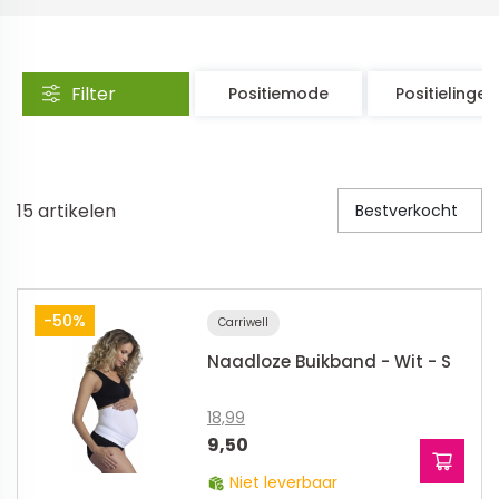
Veiligheid in en om huis
Veiligheid in huis
Filter
Positiemode
Positielinger
Veiligheid buiten de deur
Meer
15
artikelen
Bestverkocht
Kinderstoelen
Kinderstoelen
Kindermeubels
-50%
Carriwell
Accessoires
Naadloze Buikband - Wit - S
Meer
18,99
Schommelstoelen en wipstoeltjes
9,50
Niet leverbaar
Meer