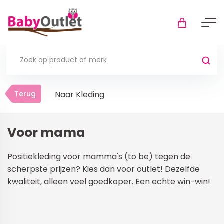
Terug
Terug
Naar Kleding
Thuis
Bekijk alles
Voor mama
In de box
Positiekleding voor mamma's (to be) tegen de
Boxkleden
scherpste prijzen? Kies dan voor outlet! Dezelfde
kwaliteit, alleen veel goedkoper. Een echte win-win!
Boxmatrassen en hoeslakens
Muziekmobiel
Meer