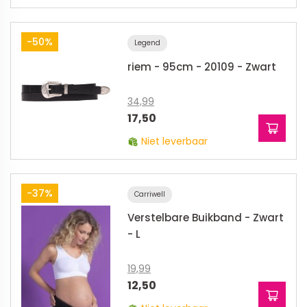
-50%
Legend
riem - 95cm - 20109 - Zwart
34,99
17,50
Niet leverbaar
-37%
Carriwell
Verstelbare Buikband - Zwart
- L
19,99
12,50