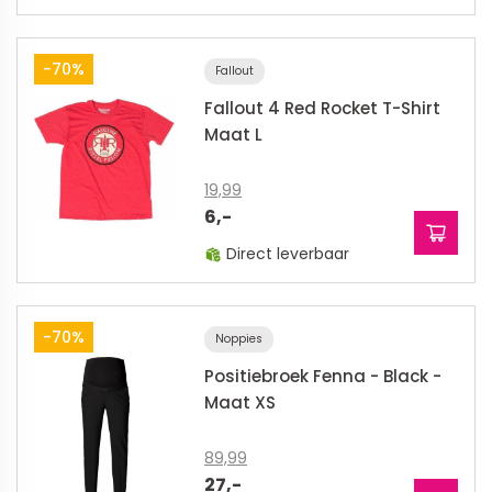
-70%
Fallout
Fallout 4 Red Rocket T-Shirt
Maat L
19,99
6,-
Direct leverbaar
-70%
Noppies
Positiebroek Fenna - Black -
Maat XS
89,99
27,-