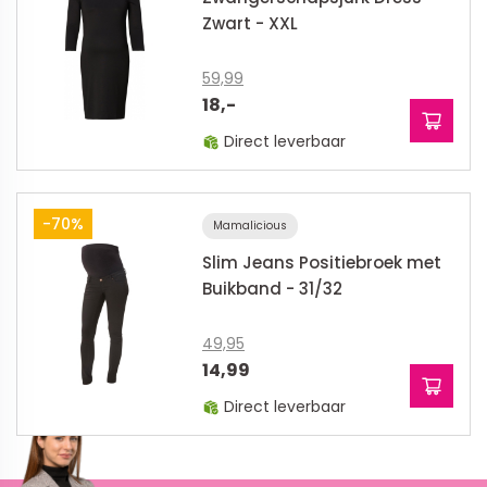
Zwart - XXL
59,99
18,-
Direct leverbaar
-70%
Mamalicious
Slim Jeans Positiebroek met
Buikband - 31/32
49,95
14,99
Direct leverbaar