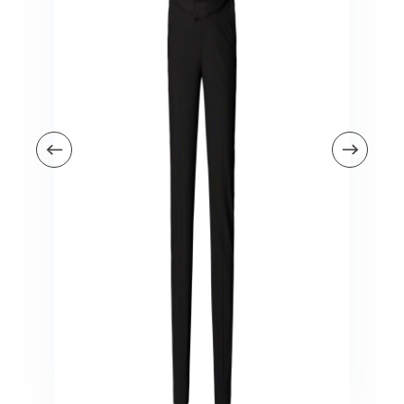
Veiligheid in en om huis
Veiligheid in huis
Veiligheid buiten de deur
Meer
Kinderstoelen
Kinderstoelen
Kindermeubels
Accessoires
Meer
Schommelstoelen en wipstoeltjes
Meer