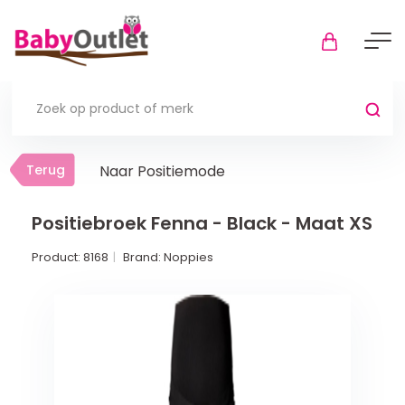
Terug
Terug
Naar Positiemode
Thuis
Bekijk alles
Positiebroek Fenna - Black - Maat XS
Product:
8168
Brand:
Noppies
In de box
Boxkleden
Boxmatrassen en hoeslakens
Muziekmobiel
Meer