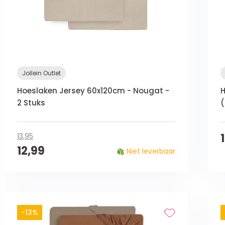
Jollein Outlet
Hoeslaken Jersey 60x120cm - Nougat -
H
2 Stuks
(
13,95
12,99
Niet leverbaar
-13%