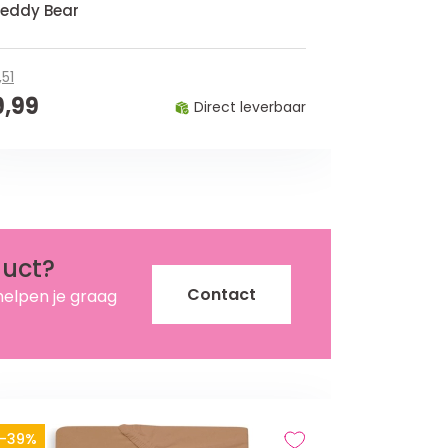
eddy Bear
1,51
9,99
Direct leverbaar
duct?
Contact
helpen je graag
-39%