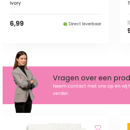
Ivory
T
6,99
1
Direct leverbaar
Vragen over een pro
Neem contact met ons op en wij 
verder.