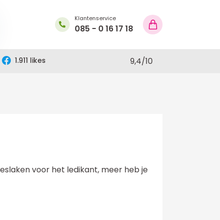
Klantenservice
085 - 0 16 17 18
1.911 likes
9,4
/
10
oeslaken voor het ledikant, meer heb je