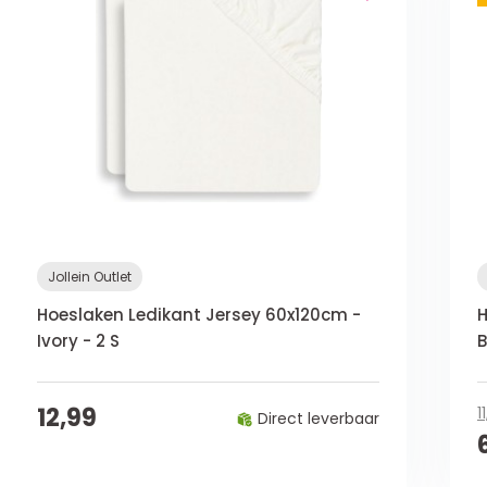
Jollein Outlet
Hoeslaken Ledikant Jersey 60x120cm -
H
Ivory - 2 S
B
12,99
1
Direct leverbaar