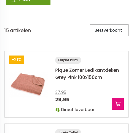
Veiligheid in en om huis
Veiligheid in huis
15
artikelen
Bestverkocht
Veiligheid buiten de deur
Meer
Kinderstoelen
-21%
Briljant baby
Pique Zomer Ledikantdeken
Kinderstoelen
Grey Pink 100x150cm
Kindermeubels
Accessoires
37,95
29,95
Meer
Direct leverbaar
Schommelstoelen en wipstoeltjes
Meer
Jollein Outlet