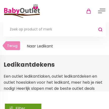
Terug
Terug
Naar Ledikant
Thuis
Bekijk alles
Ledikantdekens
In de box
Een outlet ledikantlaken, outlet ledikantdeken en
Boxkleden
outlet hoeslaken voor het ledikant, meer heb je niet
nodig! Heerlijk slapen met de beste outlet deals
Boxmatrassen en hoeslakens
Muziekmobiel
Meer
Filter