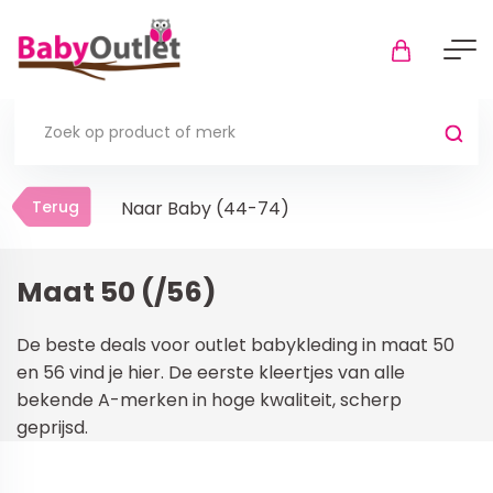
Terug
Terug
Naar Baby (44-74)
Thuis
Bekijk alles
Maat 50 (/56)
In de box
De beste deals voor outlet babykleding in maat 50
Boxkleden
en 56 vind je hier. De eerste kleertjes van alle
bekende A-merken in hoge kwaliteit, scherp
Boxmatrassen en hoeslakens
geprijsd.
Muziekmobiel
Meer