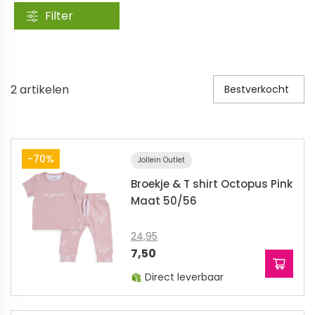
Filter
Veiligheid in en om huis
Veiligheid in huis
Veiligheid buiten de deur
2
artikelen
Bestverkocht
Meer
Kinderstoelen
-70%
Jollein Outlet
Kinderstoelen
Broekje & T shirt Octopus Pink
Kindermeubels
Maat 50/56
Accessoires
Meer
24,95
7,50
Schommelstoelen en wipstoeltjes
Direct leverbaar
Meer