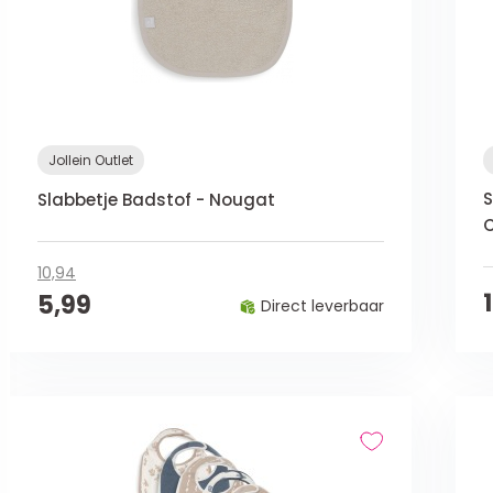
Jollein Outlet
S
Slabbetje Badstof - Nougat
C
10,94
5,99
Direct leverbaar