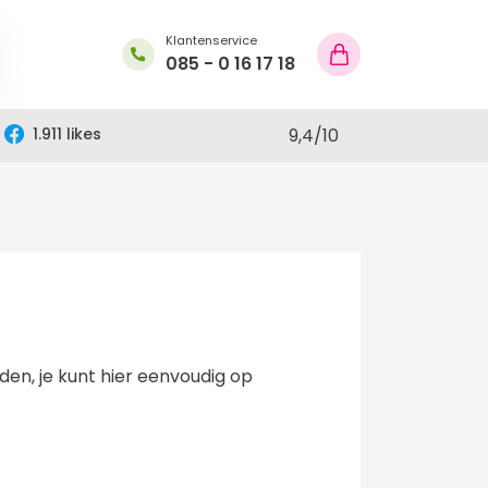
Klantenservice
085 - 0 16 17 18
1.911 likes
9,4
/
10
den, je kunt hier eenvoudig op