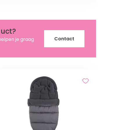
duct?
Contact
helpen je graag