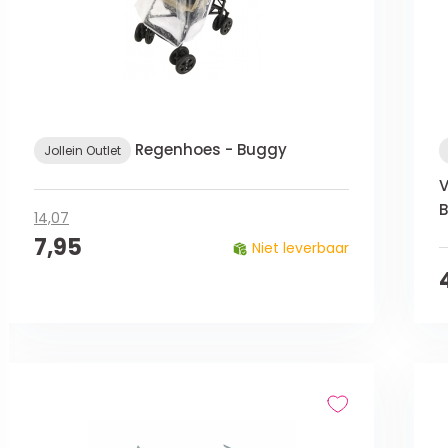
Regenhoes - Buggy
Jollein Outlet
V
B
14,07
7,95
Niet leverbaar