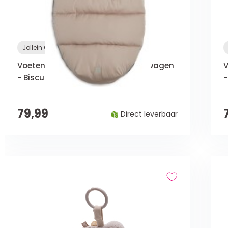
Jollein Outlet
Voetenzak voor Buggy & Wandelwagen
- Biscuit
-
79,99
Direct leverbaar