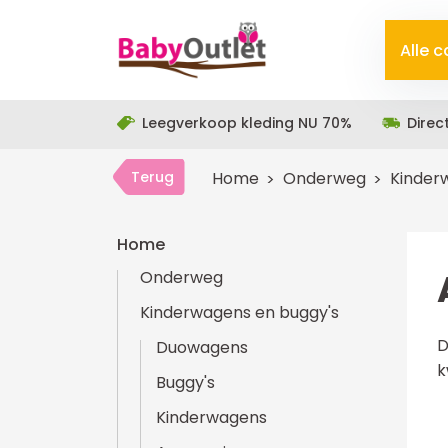
Alle 
Leegverkoop kleding NU 70%
Direc
Terug
Home
Onderweg
Kinder
Home
Onderweg
Kinderwagens en buggy's
D
Duowagens
k
Buggy's
Kinderwagens