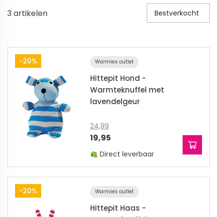
3
artikelen
Bestverkocht
Veiligheid in en om huis
Veiligheid in huis
Veiligheid buiten de deur
-20%
Warmies outlet
Meer
Hittepit Hond -
Warmteknuffel met
Kinderstoelen
lavendelgeur
Kinderstoelen
24,99
Kindermeubels
19,95
Accessoires
Direct leverbaar
Meer
Schommelstoelen en wipstoeltjes
-20%
Warmies outlet
Hittepit Haas -
Meer