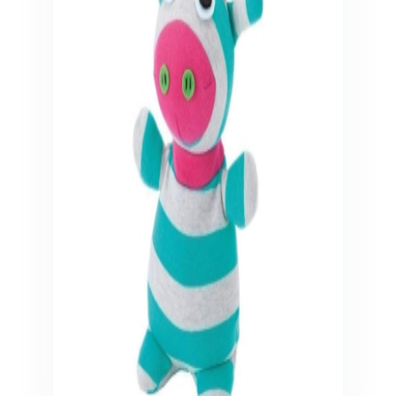
Veiligheid in en om huis
Veiligheid in huis
Veiligheid buiten de deur
Meer
Kinderstoelen
Kinderstoelen
Kindermeubels
Accessoires
Meer
Schommelstoelen en wipstoeltjes
Meer