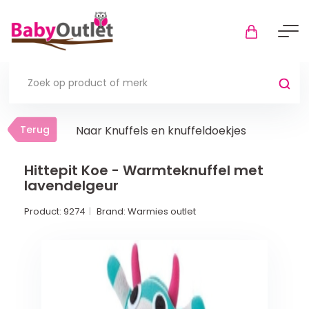
Terug
Terug
Naar Knuffels en knuffeldoekjes
Thuis
Bekijk alles
Hittepit Koe - Warmteknuffel met
lavendelgeur
In de box
Product:
9274
Brand:
Warmies outlet
Boxkleden
Boxmatrassen en hoeslakens
Muziekmobiel
Meer