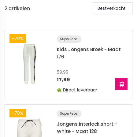
2
artikelen
Bestverkocht
Veiligheid in en om huis
Veiligheid in huis
Veiligheid buiten de deur
-70%
SuperRebel
Meer
Kids Jongens Broek - Maat
176
Kinderstoelen
59,95
Kinderstoelen
17,99
Kindermeubels
Direct leverbaar
Accessoires
Meer
-70%
SuperRebel
Schommelstoelen en wipstoeltjes
Jongens interlock short -
White - Maat 128
Meer