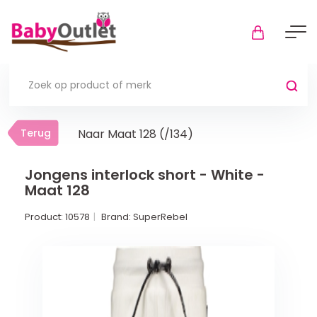
Terug
Terug
Naar Maat 128 (/134)
Thuis
Bekijk alles
Jongens interlock short - White -
Maat 128
In de box
Product:
10578
Brand:
SuperRebel
Boxkleden
Boxmatrassen en hoeslakens
Muziekmobiel
Meer