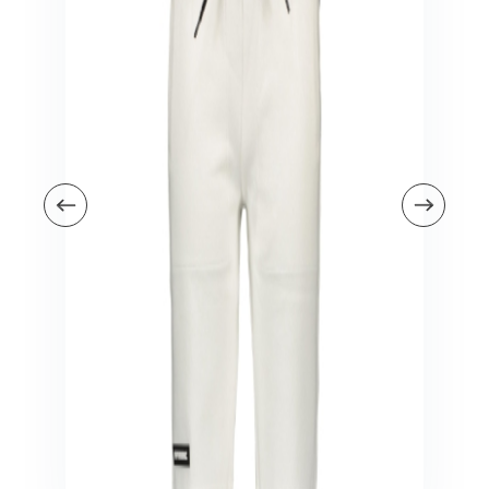
Veiligheid in en om huis
Veiligheid in huis
Veiligheid buiten de deur
Meer
Kinderstoelen
Kinderstoelen
Kindermeubels
Accessoires
Meer
Schommelstoelen en wipstoeltjes
Meer