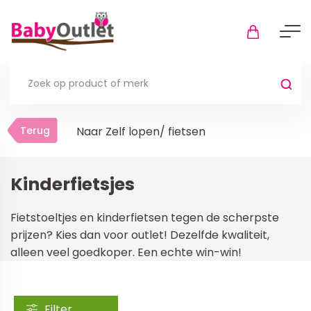
Terug
Terug
Naar Zelf lopen/ fietsen
Thuis
Bekijk alles
Kinderfietsjes
In de box
Fietstoeltjes en kinderfietsen tegen de scherpste
Boxkleden
prijzen? Kies dan voor outlet! Dezelfde kwaliteit,
alleen veel goedkoper. Een echte win-win!
Boxmatrassen en hoeslakens
Muziekmobiel
Meer
Filter