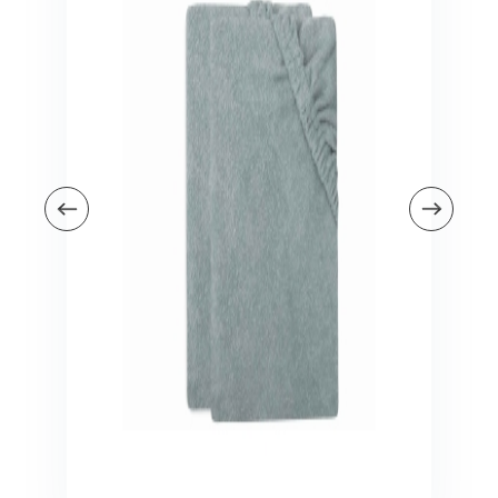
Veiligheid in en om huis
Veiligheid in huis
Veiligheid buiten de deur
Meer
Kinderstoelen
Kinderstoelen
Kindermeubels
Accessoires
Meer
Schommelstoelen en wipstoeltjes
Meer