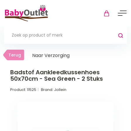
Terug
Terug
Naar Verzorging
Thuis
Bekijk alles
Badstof Aankleedkussenhoes
50x70cm - Sea Green - 2 Stuks
In de box
Product:
11525
Brand:
Jollein
Boxkleden
Boxmatrassen en hoeslakens
Muziekmobiel
Meer