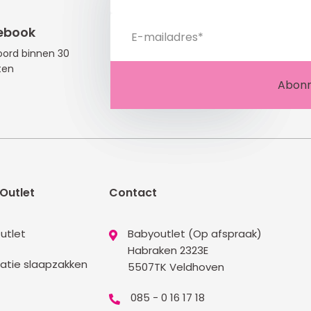
ebook
ord binnen 30
ten
Outlet
Contact
utlet
Babyoutlet (Op afspraak)
Habraken 2323E
atie slaapzakken
5507TK Veldhoven
085 - 0 16 17 18