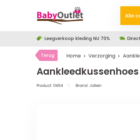
Alle 
Leegverkoop kleding NU 70%
Direc
Terug
Home
Verzorging
Aankle
Aankleedkussenhoes 
Product:
11454
Brand:
Jollein