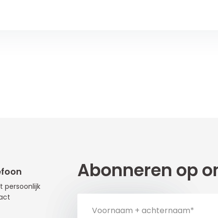
Abonneren op on
efoon
t persoonlijk
act