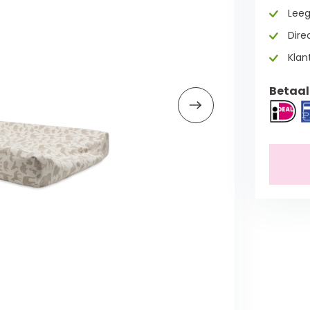
Leeg
Direc
Klan
Betaal 