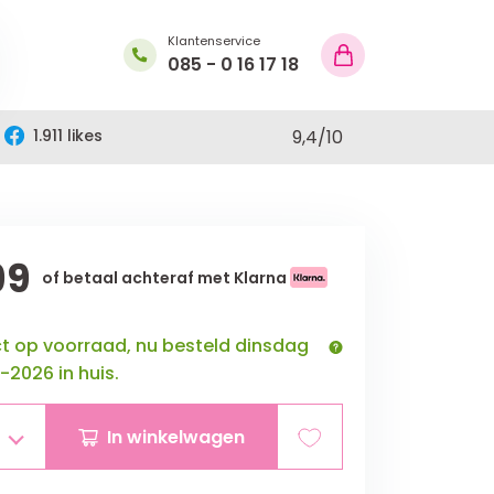
Klantenservice
085 - 0 16 17 18
1.911 likes
9,4
/
10
99
of betaal achteraf met Klarna
ct op voorraad, nu besteld dinsdag
-2026 in huis.
In winkelwagen