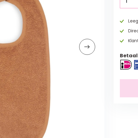
1
Leeg
Direc
Klan
Betaal 