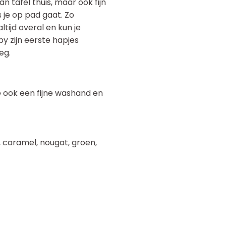
an tafel thuis, maar ook fijn
s je op pad gaat. Zo
ltijd overal en kun je
y zijn eerste hapjes
eg.
je ook een fijne washand en
e, caramel, nougat, groen,