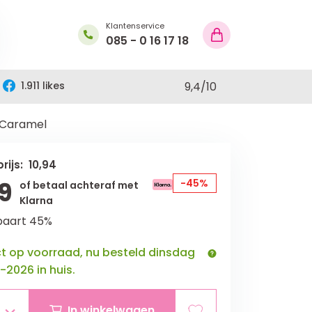
Klantenservice
085 - 0 16 17 18
1.911 likes
9,4
/
10
- Caramel
rijs: 10,94
9
-45%
of betaal achteraf met
Klarna
paart 45%
ct op voorraad, nu besteld dinsdag
-2026 in huis.
In winkelwagen