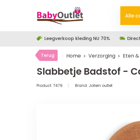
Alle 
Leegverkoop kleding NU 70%
Direc
Terug
Home
Verzorging
Eten &
Slabbetje Badstof - 
Product:
7479
Brand:
Jollein outlet