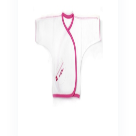
Veiligheid in en om huis
Veiligheid in huis
Veiligheid buiten de deur
Meer
Kinderstoelen
Kinderstoelen
Kindermeubels
Accessoires
Meer
Schommelstoelen en wipstoeltjes
Meer