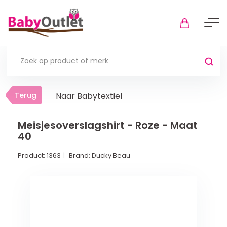
Terug
Terug
Naar Babytextiel
Thuis
Bekijk alles
Meisjesoverslagshirt - Roze - Maat
40
In de box
Product:
1363
Brand:
Ducky Beau
Boxkleden
Boxmatrassen en hoeslakens
Muziekmobiel
Meer