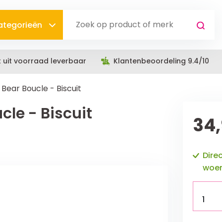
categorieën
t uit voorraad leverbaar
Klantenbeoordeling 9.4/10
Bear Boucle - Biscuit
le - Biscuit
34
Dire
woen
1