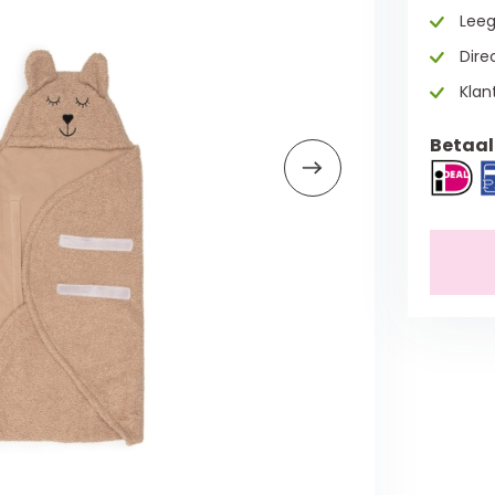
Leeg
Direc
Klan
Betaal 