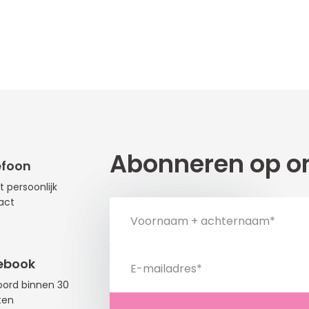
Abonneren op on
efoon
t persoonlijk
act
ebook
ord binnen 30
ten