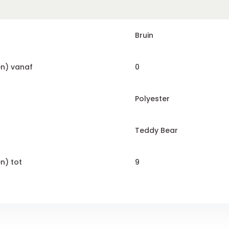
Bruin
en) vanaf
0
Polyester
Teddy Bear
n) tot
9