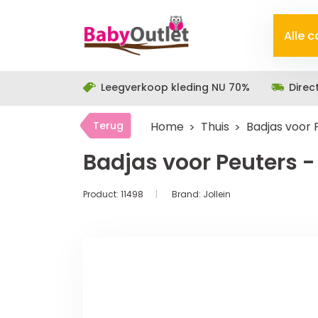
Alle 
Leegverkoop kleding NU 70%
Direc
Terug
Home
Thuis
Badjas voor 
Badjas voor Peuters -
Product:
11498
Brand:
Jollein