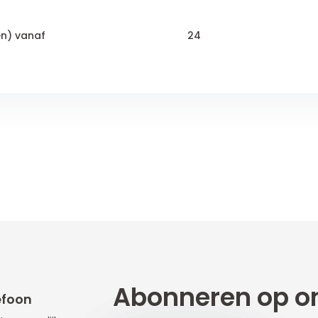
en) vanaf
24
Abonneren op on
efoon