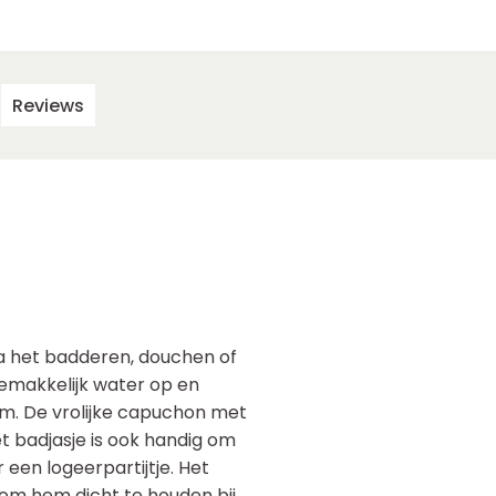
Reviews
na het badderen, douchen of
makkelijk water op en
rm. De vrolijke capuchon met
t badjasje is ook handig om
een logeerpartijtje. Het
 om hem dicht te houden bij