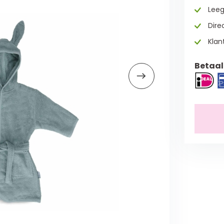
Leeg
Direc
Klan
Betaal 