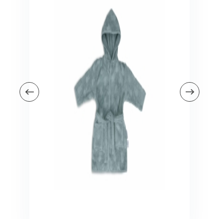
Veiligheid in en om huis
Veiligheid in huis
Veiligheid buiten de deur
Meer
Kinderstoelen
Kinderstoelen
Kindermeubels
Accessoires
Meer
Schommelstoelen en wipstoeltjes
Meer