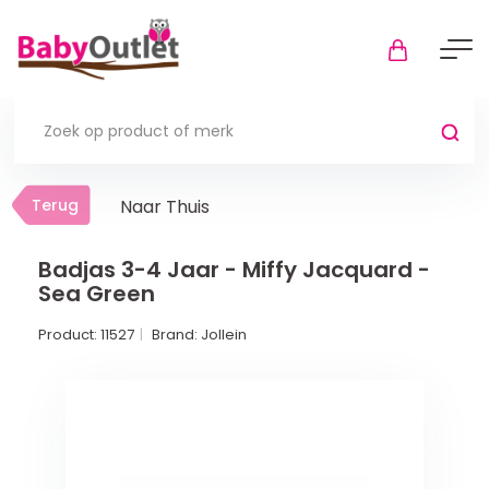
Terug
Terug
Naar Thuis
Thuis
Bekijk alles
Badjas 3-4 Jaar - Miffy Jacquard -
Sea Green
In de box
Product:
11527
Brand:
Jollein
Boxkleden
Boxmatrassen en hoeslakens
Muziekmobiel
Meer