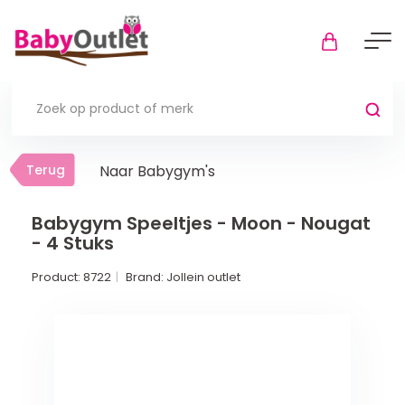
Terug
Terug
Naar Babygym's
Thuis
Bekijk alles
Babygym Speeltjes - Moon - Nougat
- 4 Stuks
In de box
Product:
8722
Brand:
Jollein outlet
Boxkleden
Boxmatrassen en hoeslakens
Muziekmobiel
Meer