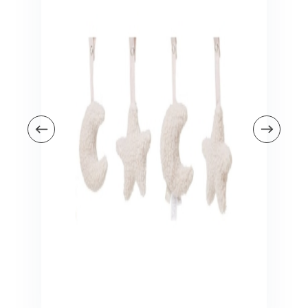
Veiligheid in en om huis
Veiligheid in huis
Veiligheid buiten de deur
Meer
Kinderstoelen
Kinderstoelen
Kindermeubels
Accessoires
Meer
Schommelstoelen en wipstoeltjes
Meer