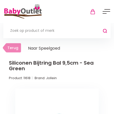
Terug
Terug
Naar Speelgoed
Thuis
Bekijk alles
Siliconen Bijtring Bal 9,5cm - Sea
Green
In de box
Product:
11618
Brand:
Jollein
Boxkleden
Boxmatrassen en hoeslakens
Muziekmobiel
Meer