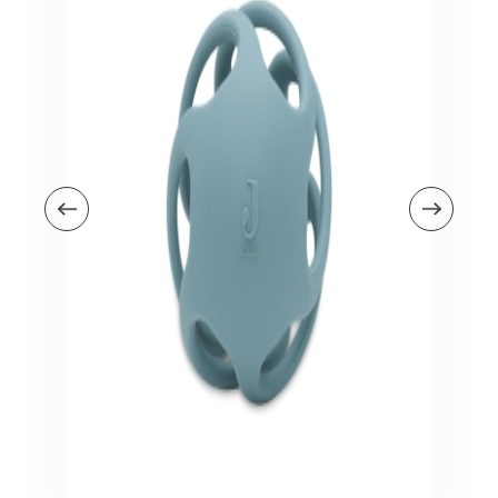
Veiligheid in en om huis
Veiligheid in huis
Veiligheid buiten de deur
Meer
Kinderstoelen
Kinderstoelen
Kindermeubels
Accessoires
Meer
Schommelstoelen en wipstoeltjes
Meer