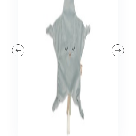
Veiligheid in en om huis
Veiligheid in huis
Veiligheid buiten de deur
Meer
Kinderstoelen
Kinderstoelen
Kindermeubels
Accessoires
Meer
Schommelstoelen en wipstoeltjes
Meer