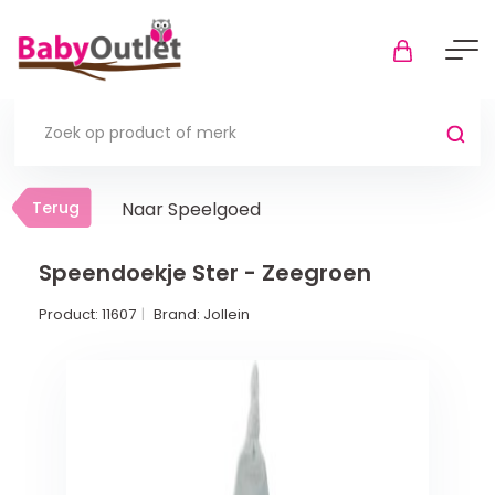
Terug
Terug
Naar Speelgoed
Thuis
Bekijk alles
Speendoekje Ster - Zeegroen
Product:
11607
Brand:
Jollein
In de box
Boxkleden
Boxmatrassen en hoeslakens
Muziekmobiel
Meer