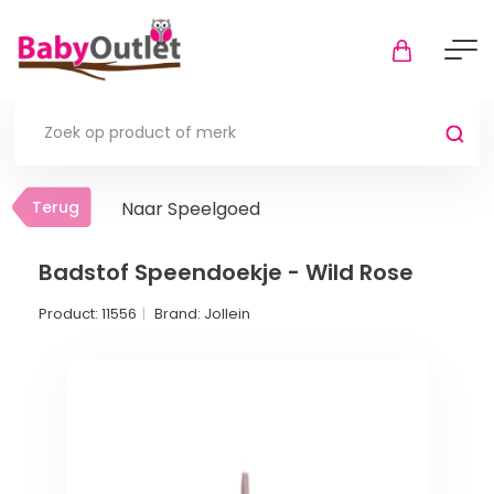
Terug
Terug
Naar Speelgoed
Thuis
Bekijk alles
Badstof Speendoekje - Wild Rose
Product:
11556
Brand:
Jollein
In de box
Boxkleden
Boxmatrassen en hoeslakens
Muziekmobiel
Meer