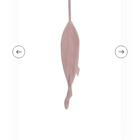
Veiligheid in en om huis
Veiligheid in huis
Veiligheid buiten de deur
Meer
Kinderstoelen
Kinderstoelen
Kindermeubels
Accessoires
Meer
Schommelstoelen en wipstoeltjes
Meer