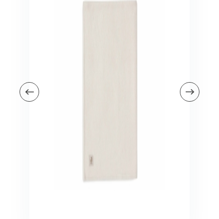
Veiligheid in en om huis
Veiligheid in huis
Veiligheid buiten de deur
Meer
Kinderstoelen
Kinderstoelen
Kindermeubels
Accessoires
Meer
Schommelstoelen en wipstoeltjes
Meer