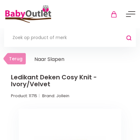
Terug
Terug
Naar Slapen
Thuis
Bekijk alles
Ledikant Deken Cosy Knit -
Ivory/Velvet
In de box
Product:
11715
Brand:
Jollein
Boxkleden
Boxmatrassen en hoeslakens
Muziekmobiel
Meer