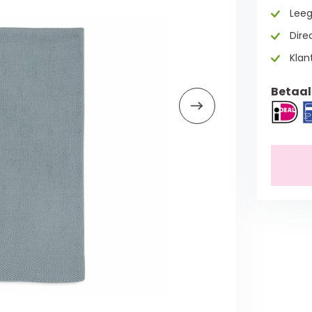
Leeg
Direc
Klan
Betaal 