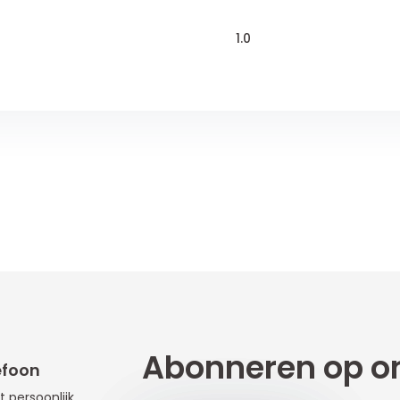
1.0
Abonneren op on
efoon
t persoonlijk