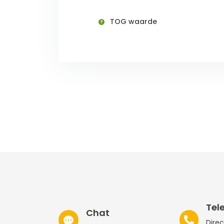
TOG waarde
Tel
Chat
Direc