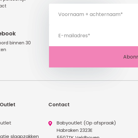
act
ebook
ord binnen 30
ten
Outlet
Contact
utlet
Babyoutlet (Op afspraak)
Habraken 2323E
atie slaapzakken
5507TK Veldhoven