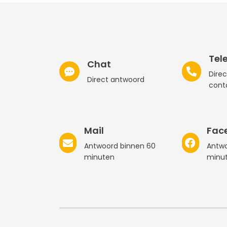
Tel
Chat
Direc
Direct antwoord
cont
Mail
Fac
Antwoord binnen 60
Antwo
minuten
minu