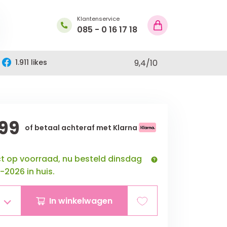
Klantenservice
085 - 0 16 17 18
1.911 likes
9,4
/
10
99
of betaal achteraf met Klarna
ct op voorraad, nu besteld dinsdag
-2026 in huis.
In winkelwagen