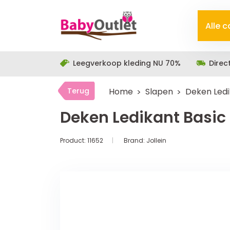
Alle 
Leegverkoop kleding NU 70%
Direc
Terug
Home
Slapen
Deken Ledik
Deken Ledikant Basic 
Product:
11652
Brand:
Jollein