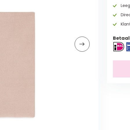
Leeg
Direc
Klan
Betaal 