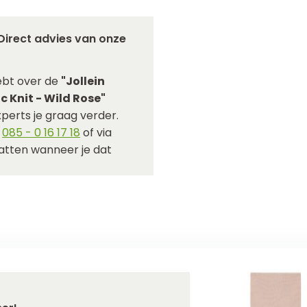
Direct advies van onze
ebt over de
"Jollein
c Knit - Wild Rose"
perts je graag verder.
p
085 - 0 16 17 18
of via
hatten wanneer je dat