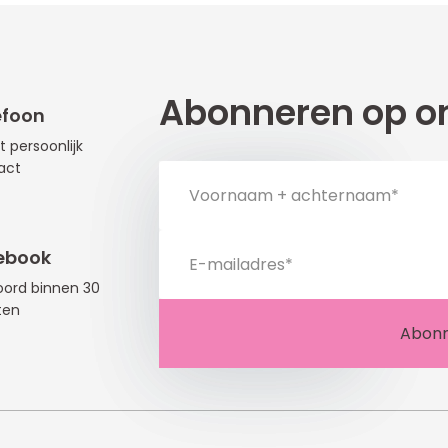
Abonneren op on
efoon
t persoonlijk
act
ebook
ord binnen 30
ten