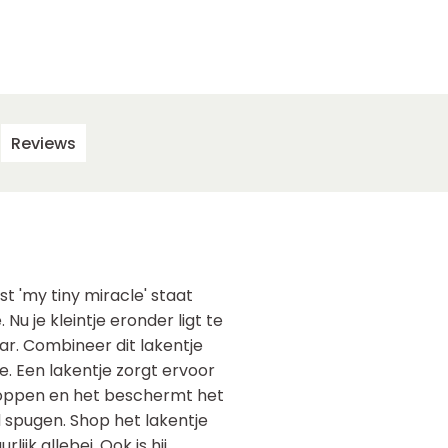
Reviews
kst 'my tiny miracle' staat
Nu je kleintje eronder ligt te
r. Combineer dit lakentje
e. Een lakentje zorgt ervoor
instoppen en het beschermt het
d spugen. Shop het lakentje
rlijk allebei. Ook is hij