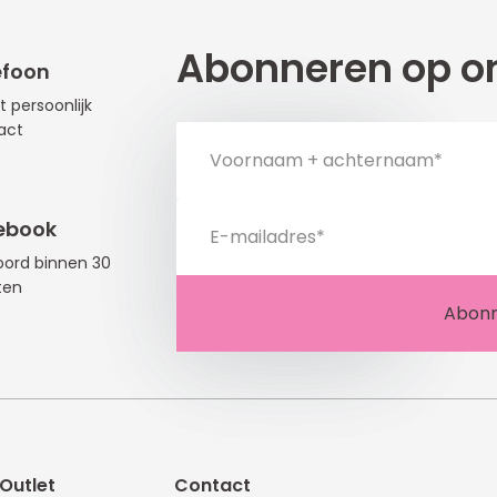
Abonneren op on
efoon
t persoonlijk
act
ebook
ord binnen 30
ten
Outlet
Contact