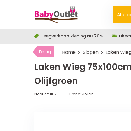
Alle 
Leegverkoop kleding NU 70%
Direc
Terug
Home
Slapen
Laken Wieg
Laken Wieg 75x100cm 
Olijfgroen
Product:
11671
Brand:
Jollein