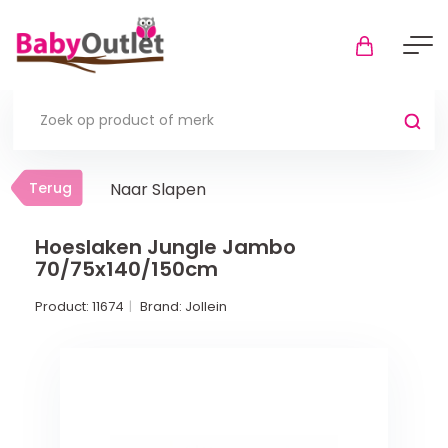
Terug
Terug
Naar Slapen
Thuis
Bekijk alles
Hoeslaken Jungle Jambo
70/75x140/150cm
In de box
Product:
11674
Brand:
Jollein
Boxkleden
Boxmatrassen en hoeslakens
Muziekmobiel
Meer