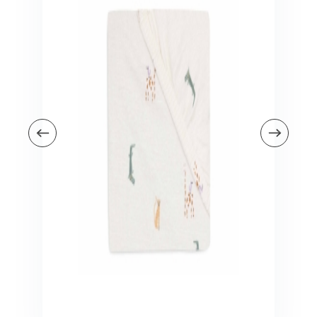
Veiligheid in en om huis
Veiligheid in huis
Veiligheid buiten de deur
Meer
Kinderstoelen
Kinderstoelen
Kindermeubels
Accessoires
Meer
Schommelstoelen en wipstoeltjes
Meer