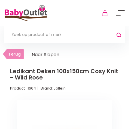
Terug
Terug
Naar Slapen
Thuis
Bekijk alles
Ledikant Deken 100x150cm Cosy Knit
- Wild Rose
In de box
Product:
11664
Brand:
Jollein
Boxkleden
Boxmatrassen en hoeslakens
Muziekmobiel
Meer