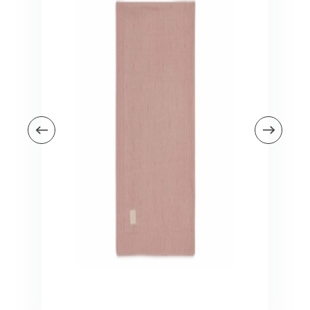
Veiligheid in en om huis
Veiligheid in huis
Veiligheid buiten de deur
Meer
Kinderstoelen
Kinderstoelen
Kindermeubels
Accessoires
Meer
Schommelstoelen en wipstoeltjes
Meer