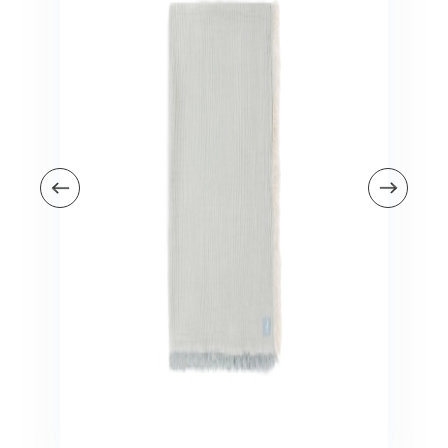
Veiligheid in en om huis
Veiligheid in huis
Veiligheid buiten de deur
Meer
Kinderstoelen
Kinderstoelen
Kindermeubels
Accessoires
Meer
Schommelstoelen en wipstoeltjes
Meer