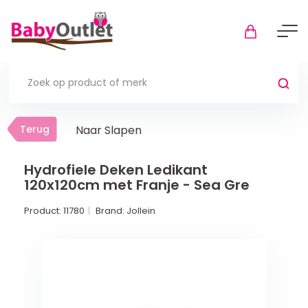
Terug
Terug
Naar Slapen
Thuis
Bekijk alles
Hydrofiele Deken Ledikant
120x120cm met Franje - Sea Gre
In de box
Product:
11780
Brand:
Jollein
Boxkleden
Boxmatrassen en hoeslakens
Muziekmobiel
Meer