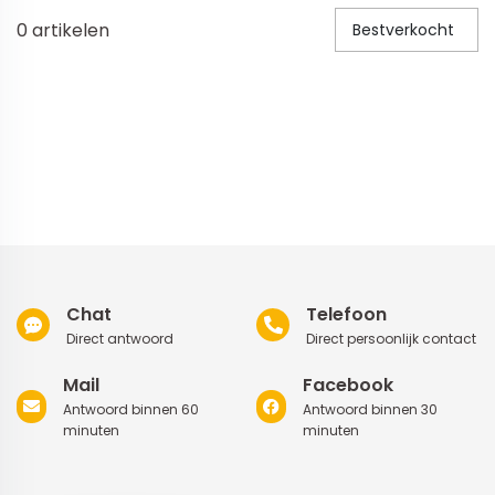
0
artikelen
Bestverkocht
Veiligheid in en om huis
Veiligheid in huis
Veiligheid buiten de deur
Meer
Kinderstoelen
Kinderstoelen
Kindermeubels
Chat
Telefoon
Accessoires
Direct antwoord
Direct persoonlijk contact
Meer
Mail
Facebook
Antwoord binnen 60
Antwoord binnen 30
Schommelstoelen en wipstoeltjes
minuten
minuten
Meer