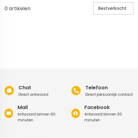
0
artikelen
Bestverkocht
Veiligheid in en om huis
Veiligheid in huis
Veiligheid buiten de deur
Meer
Kinderstoelen
Kinderstoelen
Kindermeubels
Chat
Telefoon
Accessoires
Direct antwoord
Direct persoonlijk contact
Meer
Mail
Facebook
Antwoord binnen 60
Antwoord binnen 30
Schommelstoelen en wipstoeltjes
minuten
minuten
Meer