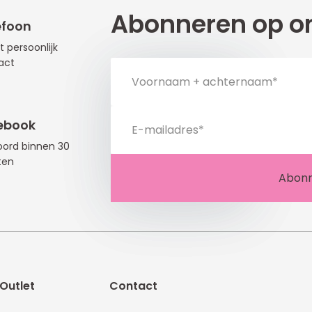
Abonneren op on
efoon
t persoonlijk
act
ebook
ord binnen 30
ten
Outlet
Contact