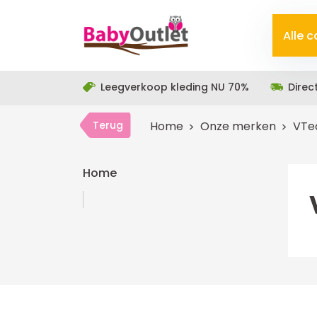
Alle 
Leegverkoop kleding NU 70%
Direc
Terug
Home
Onze merken
VTe
Home