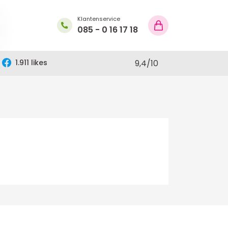
Klantenservice
085 - 0 16 17 18
1.911 likes
9,4
/
10