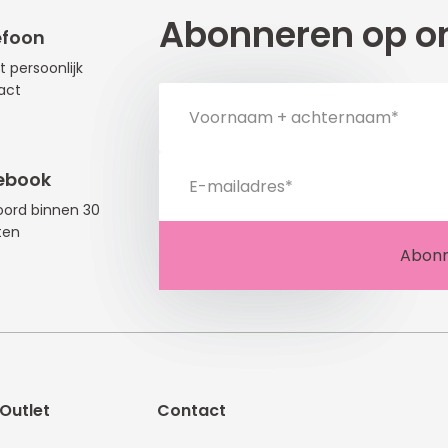
Abonneren op on
efoon
t persoonlijk
act
ebook
ord binnen 30
ten
Outlet
Contact