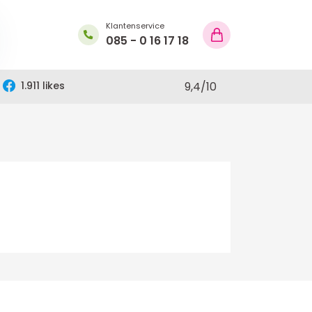
Klantenservice
085 - 0 16 17 18
1.911 likes
9,4
/
10