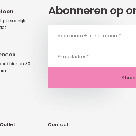
Abonneren op on
efoon
t persoonlijk
act
ebook
ord binnen 30
ten
Outlet
Contact