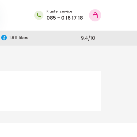
Klantenservice
085 - 0 16 17 18
1.911 likes
9,4
/
10