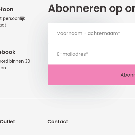
Abonneren op on
efoon
t persoonlijk
act
ebook
ord binnen 30
ten
Outlet
Contact