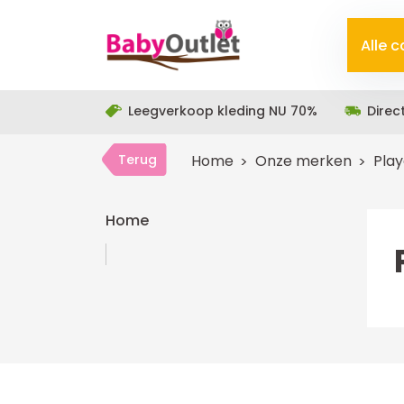
Alle 
Leegverkoop kleding NU 70%
Direc
Terug
Home
Onze merken
Pla
Home