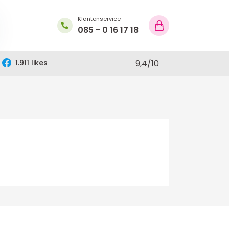
Klantenservice
085 - 0 16 17 18
1.911 likes
9,4
/
10