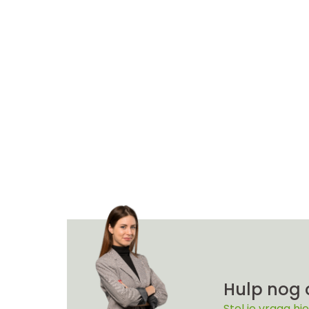
Hulp nog 
Stel je vraag hie