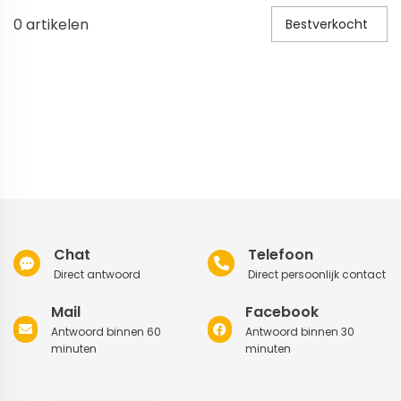
0
artikelen
Bestverkocht
Veiligheid in en om huis
Veiligheid in huis
Veiligheid buiten de deur
Meer
Kinderstoelen
Kinderstoelen
Kindermeubels
Chat
Telefoon
Accessoires
Direct antwoord
Direct persoonlijk contact
Meer
Mail
Facebook
Antwoord binnen 60
Antwoord binnen 30
Schommelstoelen en wipstoeltjes
minuten
minuten
Meer