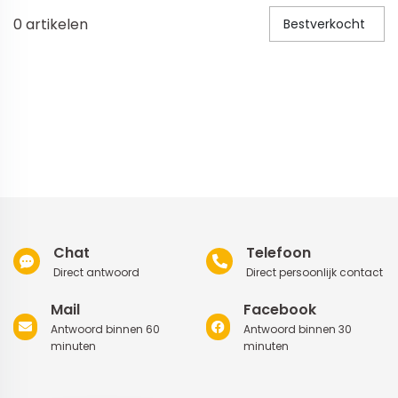
0
artikelen
Bestverkocht
Veiligheid in en om huis
Veiligheid in huis
Veiligheid buiten de deur
Meer
Kinderstoelen
Kinderstoelen
Kindermeubels
Chat
Telefoon
Accessoires
Direct antwoord
Direct persoonlijk contact
Meer
Mail
Facebook
Antwoord binnen 60
Antwoord binnen 30
Schommelstoelen en wipstoeltjes
minuten
minuten
Meer