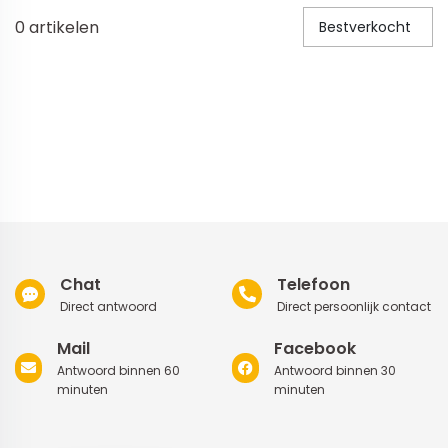
0
artikelen
Bestverkocht
Veiligheid in en om huis
Veiligheid in huis
Veiligheid buiten de deur
Meer
Kinderstoelen
Kinderstoelen
Kindermeubels
Chat
Telefoon
Accessoires
Direct antwoord
Direct persoonlijk contact
Meer
Mail
Facebook
Antwoord binnen 60
Antwoord binnen 30
Schommelstoelen en wipstoeltjes
minuten
minuten
Meer