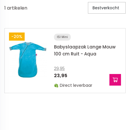
1
artikelen
Bestverkocht
Veiligheid in en om huis
Veiligheid in huis
Veiligheid buiten de deur
-20%
ISI Mini
Meer
Babyslaapzak Lange Mouw
100 cm Ruit - Aqua
Kinderstoelen
29,95
Kinderstoelen
23,95
Kindermeubels
Direct leverbaar
Accessoires
Meer
Schommelstoelen en wipstoeltjes
Meer