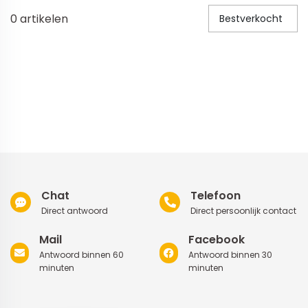
0
artikelen
Bestverkocht
Veiligheid in en om huis
Veiligheid in huis
Veiligheid buiten de deur
Meer
Kinderstoelen
Kinderstoelen
Kindermeubels
Chat
Telefoon
Accessoires
Direct antwoord
Direct persoonlijk contact
Meer
Mail
Facebook
Antwoord binnen 60
Antwoord binnen 30
Schommelstoelen en wipstoeltjes
minuten
minuten
Meer